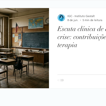
IGC - Instituto Gestalt
8 de jun.
5 min de leitura
Escuta clínica de
crise: contribuiçõ
terapia