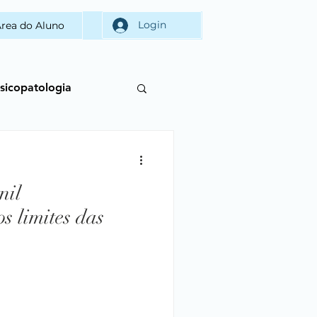
Login
rea do Aluno
sicopatologia
tismo
nil
s limites das