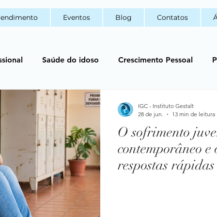
tendimento
Eventos
Blog
Contatos
Á
ssional
Saúde do idoso
Crescimento Pessoal
P
T
Psicopatologia Fenomenológica
Autismo
Au
IGC - Instituto Gestalt
28 de jun.
13 min de leitura
O sofrimento juve
ânea
Arteterapia
contemporâneo e o
respostas rápidas