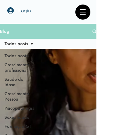
Login
Blog
Todos posts
Todos posts
Crescimento
profissional
Saúde do
idoso
Crescimento
Pessoal
Psicopatologia
Sexualidade
Formação GT