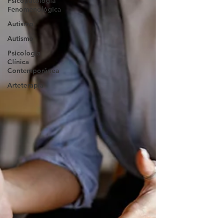
Psicopatologia
Fenomenológica
Autismo
Autismo
Psicologia
Clínica
Contemporânea
Arteterapia