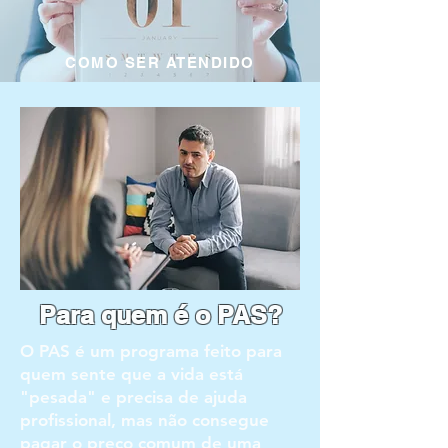
COMO SER ATENDIDO
Para quem é o PAS?
O PAS é um programa feito para
quem sente que a vida está
"pesada" e precisa de ajuda
profissional, mas não consegue
pagar o preço comum de uma