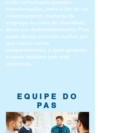
estão enfrentando grandes
transformações, como o fim de um
relacionamento, mudança de
emprego ou crises de identidade.
Busca por Autoconhecimento: Para
quem deseja entender melhor por
que repete certos
comportamentos e quer aprender
a tomar decisões com mais
segurança.
EQUIPE DO
PAS