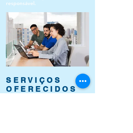
responsável.
SERVIÇOS
OFERECIDOS
Os serviços oferecidos pelo PAS
são de Psicoterapia, nas seguintes
modalidades:
Individual para adultos ou
adolescentes;
Psicoterapia infantil;