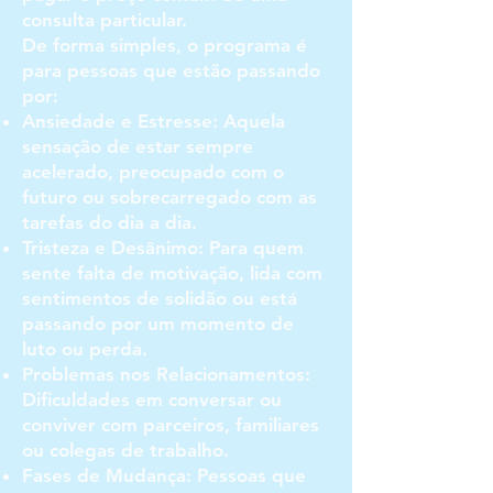
consulta particular.
De forma simples, o programa é
para pessoas que estão passando
por:
Ansiedade e Estresse: Aquela
sensação de estar sempre
acelerado, preocupado com o
futuro ou sobrecarregado com as
tarefas do dia a dia.
Tristeza e Desânimo: Para quem
sente falta de motivação, lida com
sentimentos de solidão ou está
passando por um momento de
luto ou perda.
Problemas nos Relacionamentos:
Dificuldades em conversar ou
conviver com parceiros, familiares
ou colegas de trabalho.
Fases de Mudança: Pessoas que