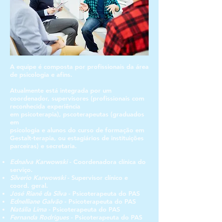
A equipe é composta por profissionais da área
de psicologia e afins.
Atualmente está integrada por um
coordenador, supervisores (profissionais com
reconhecida experiência
em psicoterapia), pscoterapeutas (graduados
em
psicologia e alunos do curso de formação em
Gestalt-terapia, ou estagiários de instituições
parceiras) e secretaria.
Ednalva Karwowski
- Coordenadora clínica do
serviço.
Silverio Karwowski
- Supervisor clínico e
coord. geral.
José Rianê da Silva
- Psicoterapeuta do PAS
Ednelliane Galvão
- Psicoterapeuta do PAS
Natália Lima
- P
sicoterapeuta do PAS
Fernanda Rodrigues
- P
sicoterapeuta do PAS