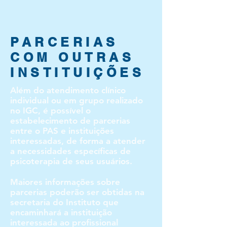
PARCERIAS
COM OUTRAS
INSTITUIÇÕES
Além do atendimento clínico
individual ou em grupo realizado
no IGC, é possível o
estabelecimento de parcerias
entre o PAS e instituições
interessadas, de forma a atender
a necessidades específicas de
psicoterapia de seus usuários.
Maiores informações sobre
parcerias poderão ser obtidas na
secretaria do Instituto que
encaminhará a instituição
interessada ao profissional