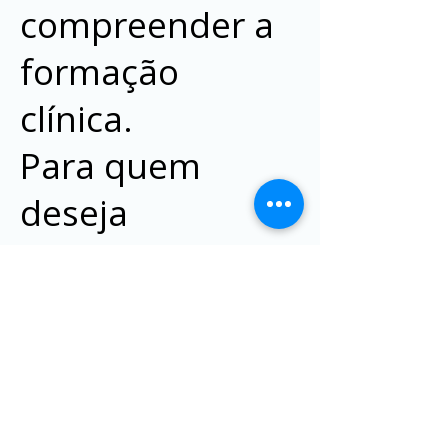
compreender a
formação
clínica.
Para quem
deseja
aprofundar esse
caminho, o IGC
oferece
formação em
Gestalt-terapia