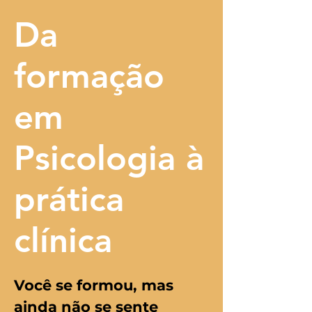
Da
formação
em
Psicologia à
prática
clínica
Você se formou, mas
ainda não se sente