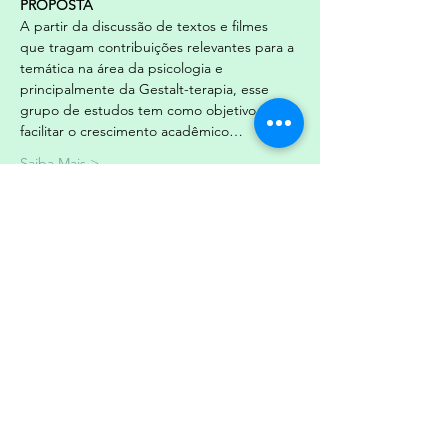
PROPOSTA
A partir da discussão de textos e filmes 
que tragam contribuições relevantes para a 
temática na área da psicologia e 
principalmente da Gestalt-terapia, esse 
grupo de estudos tem como objetivo 
facilitar o crescimento acadêmico…
Saiba Mais >
Ingressos
Esgotado
Tipo de ingresso
Participante
Mais informações
Preço