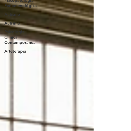
Psicopatologia
Fenomenológica
Autismo
Autismo
Psicologia
Clínica
Contemporânea
Arteterapia