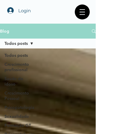
Login
Blog
Todos posts
Todos posts
Crescimento
profissional
Saúde do
idoso
Crescimento
Pessoal
Psicopatologia
Sexualidade
Formação GT