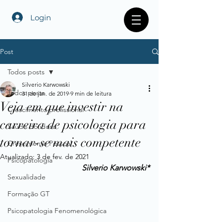
Login
Post
Todos posts
Silverio Karwowski
Todos posts
31 de jan. de 2019
9 min de leitura
Veja em que investir na
Crescimento profissional
carreira de psicologia para
Saúde do idoso
tornar-se mais competente
Crescimento Pessoal
Atualizado:
3 de fev. de 2021
Psicopatologia
Silverio Karwowski*
Sexualidade
Formação GT
Psicopatologia Fenomenológica