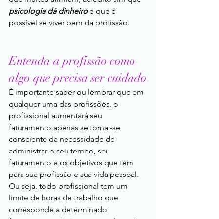
psicologia dá dinheiro 
e que é 
possível se viver bem da profissão.
Entenda a profissão como 
algo que precisa ser cuidado
É importante saber ou lembrar que em 
qualquer uma das profissões, o 
profissional aumentará seu 
faturamento apenas se tornar-se 
consciente da necessidade de 
administrar o seu tempo, seu 
faturamento e os objetivos que tem 
para sua profissão e sua vida pessoal. 
Ou seja, todo profissional tem um 
limite de horas de trabalho que 
corresponde a determinado 